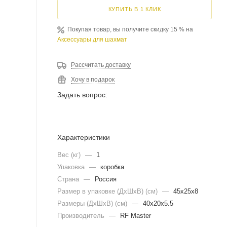
КУПИТЬ В 1 КЛИК
Покупая товар, вы получите скидку 15 % на
Аксессуары для шахмат
Рассчитать доставку
Хочу в подарок
Задать вопрос:
Характеристики
Вес (кг)
—
1
Упаковка
—
коробка
Страна
—
Россия
Размер в упаковке (ДхШxВ) (см)
—
45х25х8
Размеры (ДxШxВ) (см)
—
40х20х5.5
Производитель
—
RF Master