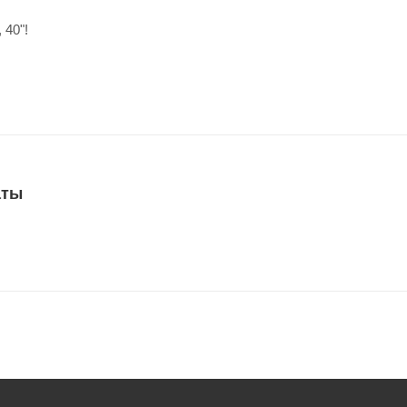
 40"!
аты