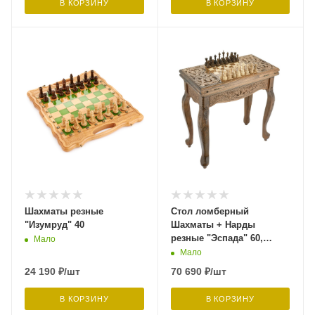
В КОРЗИНУ
В КОРЗИНУ
Шахматы резные
Стол ломберный
"Изумруд" 40
Шахматы + Нарды
резные "Эспада" 60,
Мало
Harutyunyan
Мало
24 190
₽
/шт
70 690
₽
/шт
В КОРЗИНУ
В КОРЗИНУ