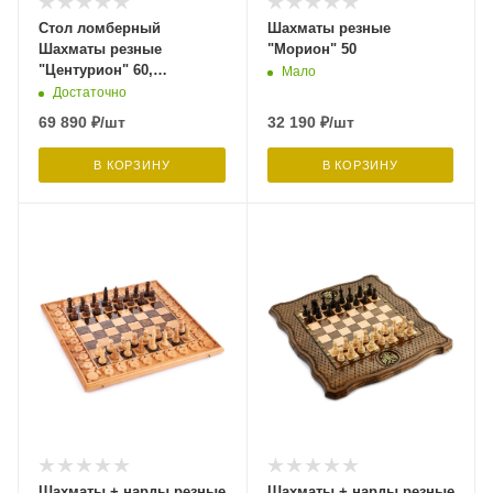
Стол ломберный
Шахматы резные
Шахматы резные
"Морион" 50
"Центурион" 60,
Мало
Harutyunyan
Достаточно
69 890
₽
/шт
32 190
₽
/шт
В КОРЗИНУ
В КОРЗИНУ
Шахматы + нарды резные
Шахматы + нарды резные