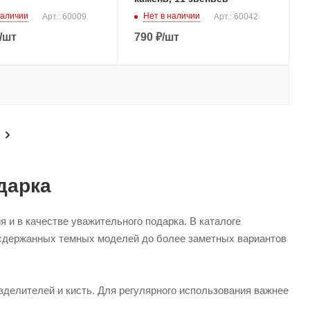
наличии
Нет в наличии
Арт.: 60009
Арт.: 60042
/шт
790
₽
/шт
дарка
 и в качестве уважительного подарка. В каталоге
 сдержанных темных моделей до более заметных вариантов
зделителей и кисть. Для регулярного использования важнее