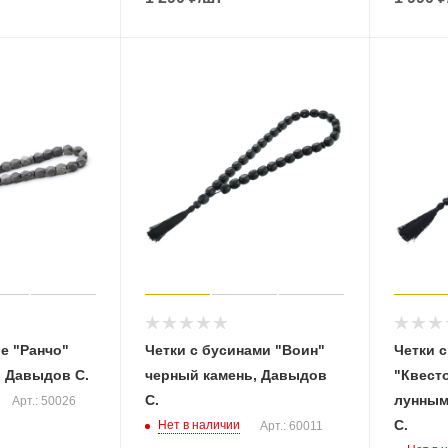
е "Ранчо"
Четки с бусинами "Воин"
Четки 
, Давыдов С.
черный камень, Давыдов
"Квест
С.
лунным
Арт.: 50026
С.
Нет в наличии
Арт.: 60011