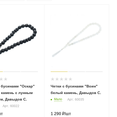
с бусинами "Оскар"
Четки с бусинами "Воин"
 камень с лунным
белый камень, Давыдов С.
ом, Давыдов С.
Мало
Арт.: 60035
Арт.: 60022
шт
1 290
₽
/шт