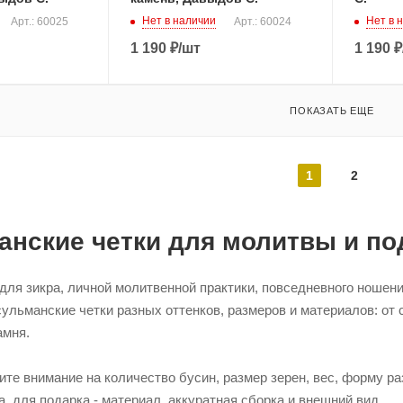
Нет в наличии
Нет в 
Арт.: 60025
Арт.: 60024
1 190
₽
/шт
1 190
₽
ПОКАЗАТЬ ЕЩЕ
1
2
нские четки для молитвы и по
ля зикра, личной молитвенной практики, повседневного ношения
ульманские четки разных оттенков, размеров и материалов: от
амня.
те внимание на количество бусин, размер зерен, вес, форму ра
, для подарка - материал, аккуратная сборка и внешний вид.