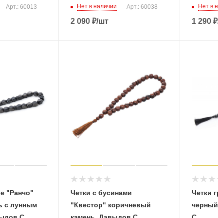
Нет в наличии
Нет в 
Арт.: 60013
Арт.: 60038
2 090
₽
/шт
1 290
₽
е "Ранчо"
Четки с бусинами
Четки г
ь с лунным
"Квестор" коричневый
черный
ыдов С.
камень, Давыдов С.
С.