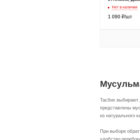
Нет в наличии
1 090
₽
/шт
Мусульма
Тасбих выбирают д
представлены мус
из натурального к
При выборе обрати
удобство перебора