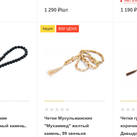
Нет в 
1 290
₽
/шт
1 190
₽
Акция
ВАУ ЦЕНА
ами
Четки Мусульманские
Четки г
ный камень,
"Мухаммед" желтый
коричн
камень, 99 звеньев
Давыдо