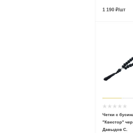
1 190
₽
/шт
Четки с бусин
"Квестор" чер
Давыдов С.