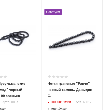
Советуем
Мусульманские
Четки граненые "Ранчо"
мед" черный
черный камень, Давыдов
 99 звеньев
С.
Нет в наличии
Арт.: 60037
Арт.: 60017
/шт
1 290
₽
/шт