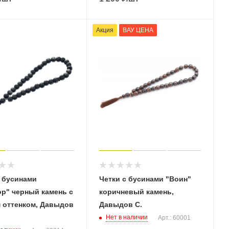
Акция
ВАУ ЦЕНА
с бусинами
Четки с бусинами "Воин"
ор" черный камень с
коричневый камень,
 оттенком, Давыдов
Давыдов С.
Нет в наличии
Арт.: 60001