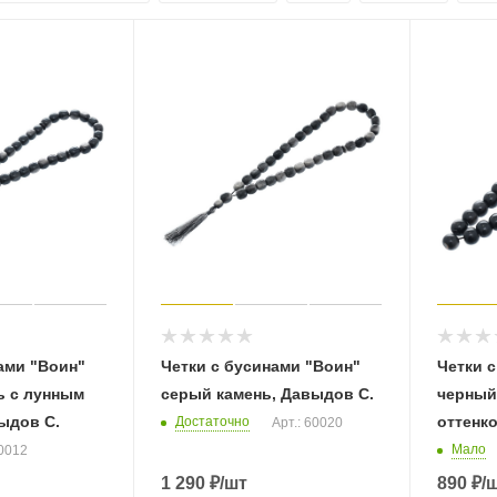
ами "Воин"
Четки с бусинами "Воин"
Четки 
ь с лунным
серый камень, Давыдов С.
черный
ыдов С.
оттенк
Достаточно
Арт.: 60020
Мало
60012
1 290
₽
/шт
890
₽
/