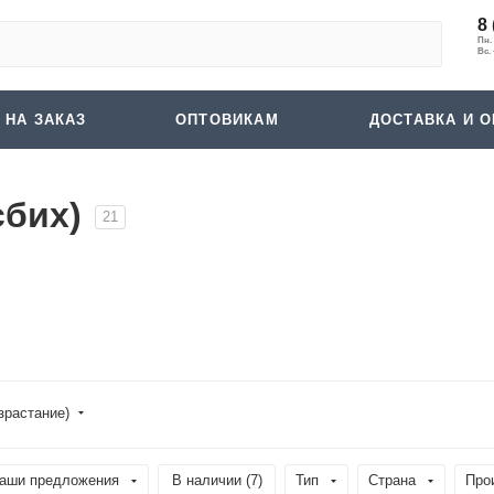
8 
 НА ЗАКАЗ
ОПТОВИКАМ
ДОСТАВКА И О
сбих)
21
зрастание)
аши предложения
В наличии (
7
)
Тип
Страна
Про