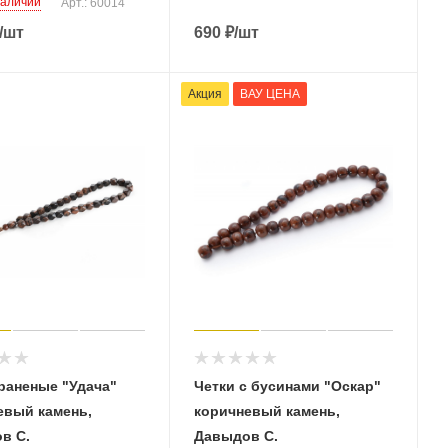
наличии
Арт.: 60014
/шт
690
₽
/шт
Акция
ВАУ ЦЕНА
раненые "Удача"
Четки с бусинами "Оскар"
евый камень,
коричневый камень,
в С.
Давыдов С.