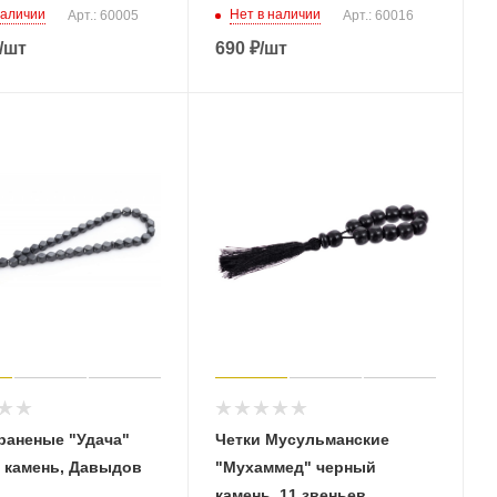
наличии
Нет в наличии
Арт.: 60005
Арт.: 60016
/шт
690
₽
/шт
раненые "Удача"
Четки Мусульманские
 камень, Давыдов
"Мухаммед" черный
камень, 11 звеньев