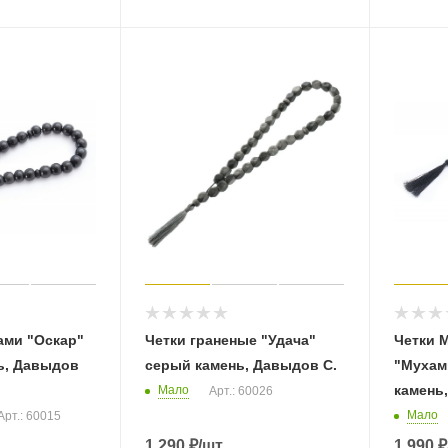
ами "Оскар"
Четки граненые "Удача"
Четки 
ь, Давыдов
серый камень, Давыдов С.
"Мухам
камень,
Мало
Арт.: 60026
Мало
Арт.: 60015
1 290
₽
/шт
1 990
₽