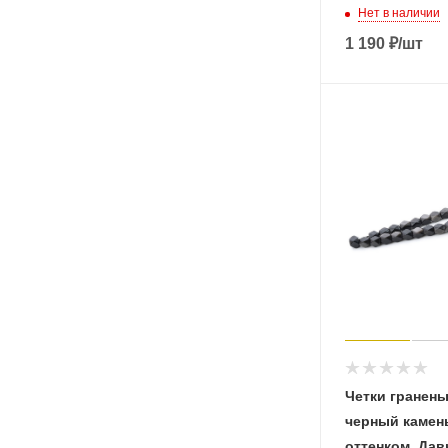
Нет в наличии
1 190
₽
/шт
Четки гранены
черный камен
оттенком, Дав