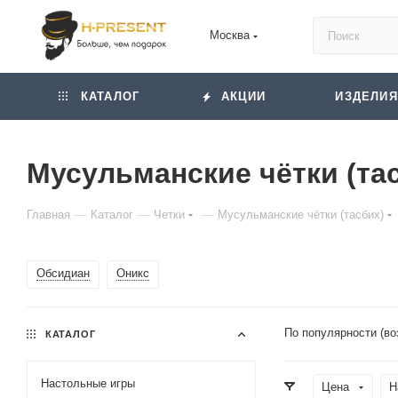
Москва
КАТАЛОГ
АКЦИИ
ИЗДЕЛИЯ
Мусульманские чётки (та
—
—
—
Главная
Каталог
Четки
Мусульманские чётки (тасбих)
Обсидиан
Оникс
По популярности (во
КАТАЛОГ
Настольные игры
Цена
Н