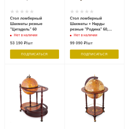
Стол ломберный
Стол ломберный
Шахматы резные
Шахматы + Нарды
"Цитадель" 60
резные "Родина" 60,
Harutyunyan
Нет в наличии
Нет в наличии
53 190
₽
/шт
99 090
₽
/шт
ПОДПИСАТЬСЯ
ПОДПИСАТЬСЯ