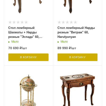
Стол ломберный
Стол ломберный Нарды
Шахматы + Нарды
резные "Витраж" 60,
резные "Эспада" 60,
Harutyunyan
Harutyunyan
Мало
Мало
70 690
₽
/шт
89 990
₽
/шт
В КОРЗИНУ
В КОРЗИНУ