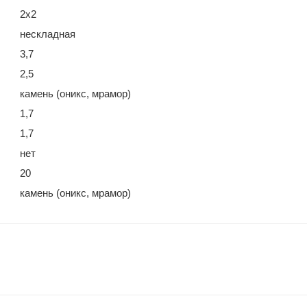
2х2
нескладная
3,7
2,5
камень (оникс, мрамор)
1,7
1,7
нет
20
камень (оникс, мрамор)