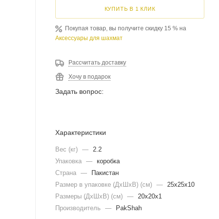
КУПИТЬ В 1 КЛИК
Покупая товар, вы получите скидку 15 % на
Аксессуары для шахмат
Рассчитать доставку
Хочу в подарок
Задать вопрос:
Характеристики
Вес (кг)
—
2.2
Упаковка
—
коробка
Страна
—
Пакистан
Размер в упаковке (ДхШxВ) (см)
—
25х25х10
Размеры (ДxШxВ) (см)
—
20х20х1
Производитель
—
PakShah