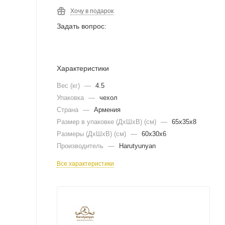
Хочу в подарок
Задать вопрос:
Характеристики
Вес (кг)
—
4.5
Упаковка
—
чехол
Страна
—
Армения
Размер в упаковке (ДхШxВ) (см)
—
65х35х8
Размеры (ДxШxВ) (см)
—
60х30х6
Производитель
—
Harutyunyan
Все характеристики