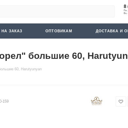
8 
 НА ЗАКАЗ
ОПТОВИКАМ
ДОСТАВКА И О
рел" большие 60, Harutyu
ольшие 60, Harutyunyan
0-159