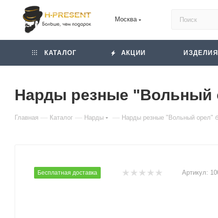
Москва
КАТАЛОГ
АКЦИИ
ИЗДЕЛИЯ
Нарды резные "Вольный о
—
—
—
Главная
Каталог
Нарды
Нарды резные "Вольный орел" б
Артикул:
10
Бесплатная доставка