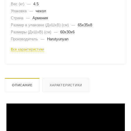
Вес (кг)
—
4.5
Упаковка
—
чехол
Страна
—
Армения
Размер в упаковке (ДхШxВ) (см)
—
65х35х8
Размеры (ДxШxВ) (см)
—
60х30х6
Производитель
—
Harutyunyan
Все характеристики
ОПИСАНИЕ
ХАРАКТЕРИСТИКИ