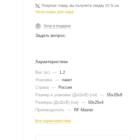
Покупая товар, вы получите скидку 15 % на
Аксессуары для нард
Хочу в подарок
Задать вопрос:
Характеристики
Вес (кг)
—
1.2
Упаковка
—
пакет
Страна
—
Россия
Размер в упаковке (ДхШxВ) (см)
—
55х28х8
Размеры (ДxШxВ) (см)
—
50х25х4
Производитель
—
RF Master
Все характеристики