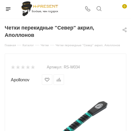
0
Четки перекидные "Север" акрил,
Аполлонов
—
—
—
Главная
Каталог
Четки
Четки перекидные "Север" акрил, Аполлонов
Артикул:
RS-W034
Apollonov